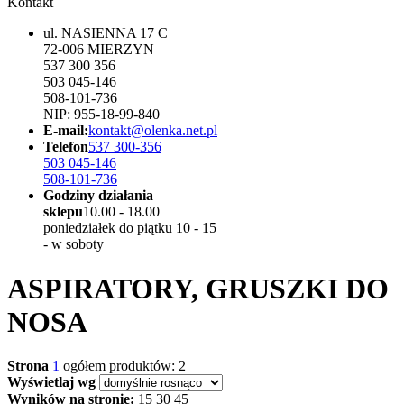
Kontakt
ul. NASIENNA 17 C
72-006 MIERZYN
537 300 356
503 045-146
508-101-736
NIP: 955-18-99-840
E-mail:
kontakt@olenka.net.pl
Telefon
537 300-356
503 045-146
508-101-736
Godziny działania
sklepu
10.00 - 18.00
poniedziałek do piątku 10 - 15
- w soboty
ASPIRATORY, GRUSZKI DO
NOSA
Strona
1
ogółem produktów: 2
Wyświetlaj wg
Wyników na stronie:
15
30
45