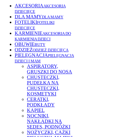
AKCESORIA
AKCESORIA
DZIECIĘCE
DLA MAMY
DLA MAMY
FOTELIKI
FOTELIKI
DZIECIĘCE
KARMIENIE
AKCESORIA DO
KARMIENIA DZIECI
OBUWIE
BUTY
ODZIEŻ
ODZIEŻ DZIECIĘCA
PIELĘGNACJA
PIELĘGNACJA
DZIECI I MAM
ASPIRATORY,
GRUSZKI DO NOSA
CHUSTECZKI,
PUDEŁKA NA
CHUSTECZKI,
KOSMETYKI
CERATKI,
PODKŁADY
KĄPIEL
NOCNIKI,
NAKŁADKI NA
SEDES, PODNÓŻKI
NOŻYCZKI, CĄŻKI