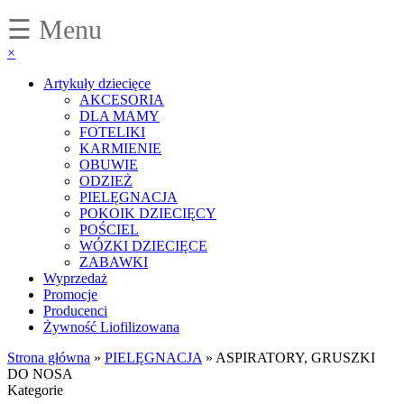
☰ Menu
×
Artykuły dziecięce
AKCESORIA
DLA MAMY
FOTELIKI
KARMIENIE
OBUWIE
ODZIEŻ
PIELĘGNACJA
POKOIK DZIECIĘCY
POŚCIEL
WÓZKI DZIECIĘCE
ZABAWKI
Wyprzedaż
Promocje
Producenci
Żywność Liofilizowana
Strona główna
»
PIELĘGNACJA
»
ASPIRATORY, GRUSZKI
DO NOSA
Kategorie