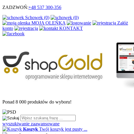
ZADZWOŃ:
+48
537 300-356
Schowek (0)
(0)
MOJA OLEŃKA
Załóż
konto
KONTAKT
Ponad
8 000
produktów do wyboru!
wyszukiwanie zaawansowane
Koszyk
Twój koszyk jest pusty ...