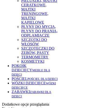
PIELUSZKI, MAJTKI
CERATKOWE,
MAJTKI
TRENINGOWE,
MAJTKI
KĄPIELOWE
PŁYNY DO MYCIA,
PŁYNY DO PRANIA,
ODPLAMIACZE
SZCZOTKI DO
WŁOSÓW
SZCZOTECZKI DO
ZĘBÓW, PASTY
TERMOMETRY
KOSMETYKI
POKOIK
DZIECIĘCY
MEBLE DLA
DZIECI
POŚCIEL
POŚCIEL DLA DZIECI
WÓZKI DZIECIĘCE
WÓZKI
DZIECIĘCE
ZABAWKI
ZABAWKI DLA
DZIECI
Dodatkowe opcje przeglądania