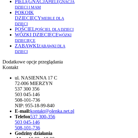
PIELĘGNACJA
PIELĘGNACJA
DZIECI I MAM
POKOIK
DZIECIĘCY
MEBLE DLA
DZIECI
POŚCIEL
POŚCIEL DLA DZIECI
WÓZKI DZIECIĘCE
WÓZKI
DZIECIĘCE
ZABAWKI
ZABAWKI DLA
DZIECI
Dodatkowe opcje przeglądania
Kontakt
ul. NASIENNA 17 C
72-006 MIERZYN
537 300 356
503 045-146
508-101-736
NIP: 955-18-99-840
E-mail:
kontakt@olenka.net.pl
Telefon
537 300-356
503 045-146
508-101-736
Godziny działania