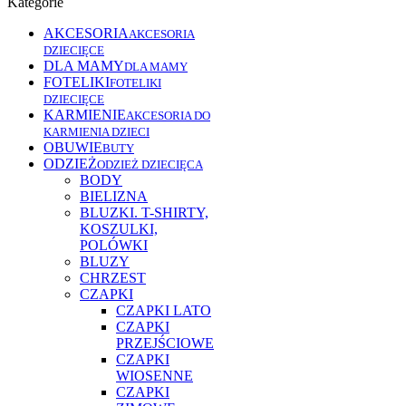
Kategorie
AKCESORIA
AKCESORIA
DZIECIĘCE
DLA MAMY
DLA MAMY
FOTELIKI
FOTELIKI
DZIECIĘCE
KARMIENIE
AKCESORIA DO
KARMIENIA DZIECI
OBUWIE
BUTY
ODZIEŻ
ODZIEŻ DZIECIĘCA
BODY
BIELIZNA
BLUZKI. T-SHIRTY,
KOSZULKI,
POLÓWKI
BLUZY
CHRZEST
CZAPKI
CZAPKI LATO
CZAPKI
PRZEJŚCIOWE
CZAPKI
WIOSENNE
CZAPKI