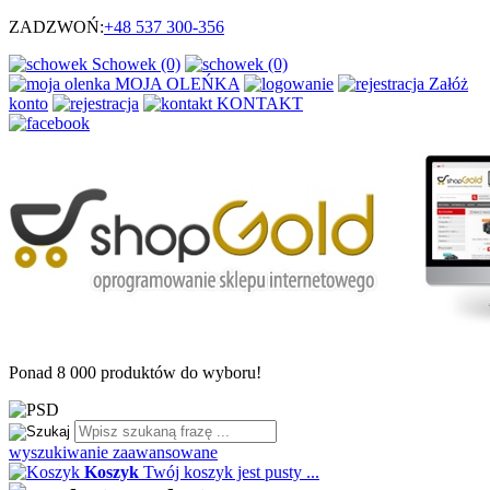
ZADZWOŃ:
+48
537 300-356
Schowek (0)
(0)
MOJA OLEŃKA
Załóż
konto
KONTAKT
Ponad
8 000
produktów do wyboru!
wyszukiwanie zaawansowane
Koszyk
Twój koszyk jest pusty ...