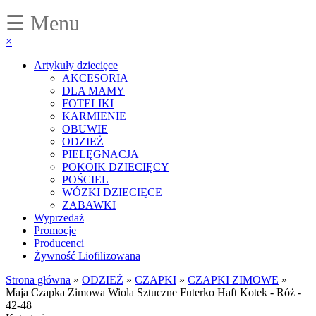
☰ Menu
×
Artykuły dziecięce
AKCESORIA
DLA MAMY
FOTELIKI
KARMIENIE
OBUWIE
ODZIEŻ
PIELĘGNACJA
POKOIK DZIECIĘCY
POŚCIEL
WÓZKI DZIECIĘCE
ZABAWKI
Wyprzedaż
Promocje
Producenci
Żywność Liofilizowana
Strona główna
»
ODZIEŻ
»
CZAPKI
»
CZAPKI ZIMOWE
»
Maja Czapka Zimowa Wiola Sztuczne Futerko Haft Kotek - Róż -
42-48