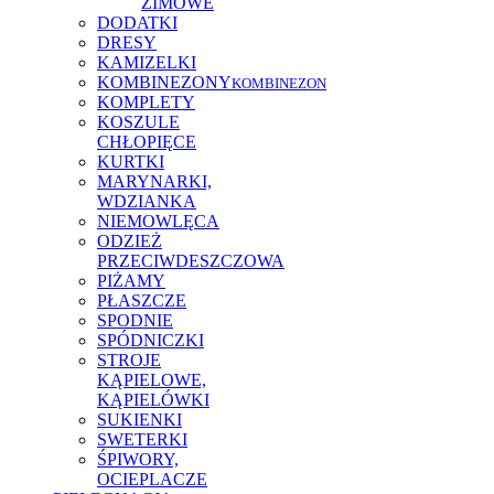
ZIMOWE
DODATKI
DRESY
KAMIZELKI
KOMBINEZONY
KOMBINEZON
KOMPLETY
KOSZULE
CHŁOPIĘCE
KURTKI
MARYNARKI,
WDZIANKA
NIEMOWLĘCA
ODZIEŻ
PRZECIWDESZCZOWA
PIŻAMY
PŁASZCZE
SPODNIE
SPÓDNICZKI
STROJE
KĄPIELOWE,
KĄPIELÓWKI
SUKIENKI
SWETERKI
ŚPIWORY,
OCIEPLACZE