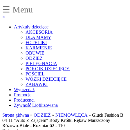
☰ Menu
×
Artykuły dziecięce
AKCESORIA
DLA MAMY
FOTELIKI
KARMIENIE
OBUWIE
ODZIEŻ
PIELĘGNACJA
POKOIK DZIECIĘCY
POŚCIEL
WÓZKI DZIECIĘCE
ZABAWKI
Wyprzedaż
Promocje
Producenci
Żywność Liofilizowana
Strona główna
»
ODZIEŻ
»
NIEMOWLĘCA
»
Gluck Fashion B
04-11 "Auto Z Zającem" Body Krótki Rękaw Marszczony
Różowo-Białe - Rozmiar 62 - 110