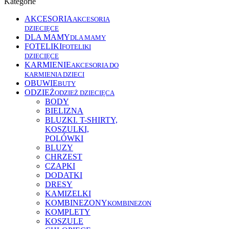
Kategorie
AKCESORIA
AKCESORIA
DZIECIĘCE
DLA MAMY
DLA MAMY
FOTELIKI
FOTELIKI
DZIECIĘCE
KARMIENIE
AKCESORIA DO
KARMIENIA DZIECI
OBUWIE
BUTY
ODZIEŻ
ODZIEŻ DZIECIĘCA
BODY
BIELIZNA
BLUZKI. T-SHIRTY,
KOSZULKI,
POLÓWKI
BLUZY
CHRZEST
CZAPKI
DODATKI
DRESY
KAMIZELKI
KOMBINEZONY
KOMBINEZON
KOMPLETY
KOSZULE