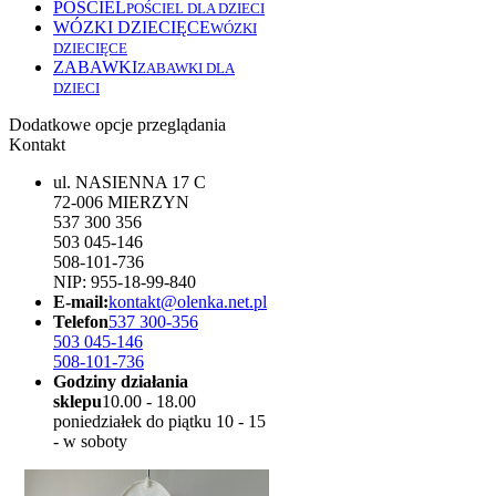
POŚCIEL
POŚCIEL DLA DZIECI
WÓZKI DZIECIĘCE
WÓZKI
DZIECIĘCE
ZABAWKI
ZABAWKI DLA
DZIECI
Dodatkowe opcje przeglądania
Kontakt
ul. NASIENNA 17 C
72-006 MIERZYN
537 300 356
503 045-146
508-101-736
NIP: 955-18-99-840
E-mail:
kontakt@olenka.net.pl
Telefon
537 300-356
503 045-146
508-101-736
Godziny działania
sklepu
10.00 - 18.00
poniedziałek do piątku 10 - 15
- w soboty