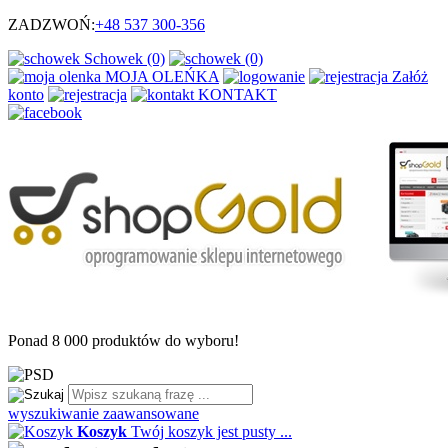
ZADZWOŃ:
+48
537 300-356
Schowek (0)
(0)
MOJA OLEŃKA
Załóż
konto
KONTAKT
Ponad
8 000
produktów do wyboru!
wyszukiwanie zaawansowane
Koszyk
Twój koszyk jest pusty ...