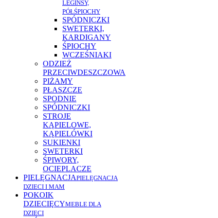
LEGINSY,
PÓŁŚPIOCHY
SPÓDNICZKI
SWETERKI,
KARDIGANY
ŚPIOCHY
WCZEŚNIAKI
ODZIEŻ
PRZECIWDESZCZOWA
PIŻAMY
PŁASZCZE
SPODNIE
SPÓDNICZKI
STROJE
KĄPIELOWE,
KĄPIELÓWKI
SUKIENKI
SWETERKI
ŚPIWORY,
OCIEPLACZE
PIELĘGNACJA
PIELĘGNACJA
DZIECI I MAM
POKOIK
DZIECIĘCY
MEBLE DLA
DZIECI