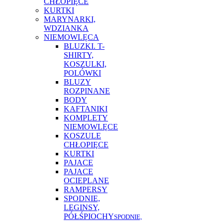
CHŁOPIĘCE
KURTKI
MARYNARKI,
WDZIANKA
NIEMOWLĘCA
BLUZKI. T-
SHIRTY,
KOSZULKI,
POLÓWKI
BLUZY
ROZPINANE
BODY
KAFTANIKI
KOMPLETY
NIEMOWLĘCE
KOSZULE
CHŁOPIĘCE
KURTKI
PAJACE
PAJACE
OCIEPLANE
RAMPERSY
SPODNIE,
LEGINSY,
PÓŁŚPIOCHY
SPODNIE,